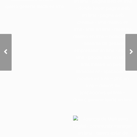
Sácale provecho al píxel
de Facebook y suma
popularidad