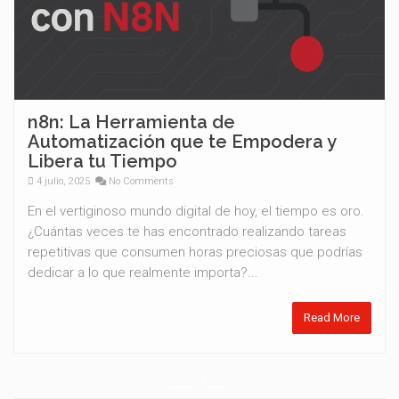
n8n: La Herramienta de
Automatización que te Empodera y
Libera tu Tiempo
4 julio, 2025
No Comments
En el vertiginoso mundo digital de hoy, el tiempo es oro.
¿Cuántas veces te has encontrado realizando tareas
repetitivas que consumen horas preciosas que podrías
dedicar a lo que realmente importa?...
Read More