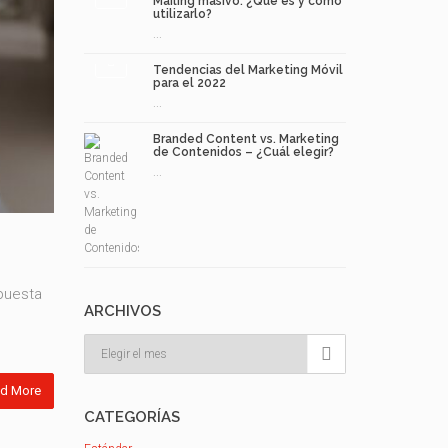
Mailing masivo: ¿Qué es y cómo
utilizarlo?
...
Tendencias del Marketing Móvil
para el 2022
...
Branded Content vs. Marketing
de Contenidos – ¿Cuál elegir?
...
puesta
ARCHIVOS
Archivos

d More
CATEGORÍAS