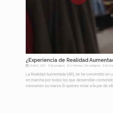
¿Experiencia de Realidad Aumenta
23 abril, 2021
By
yoropeza
In
Noticias
,
Sin categoría
No C
La Realidad Aumentada (AR), se ha convertido en u
en marcha por todos los que desarrollan contenido
consumen su marca.Si quieres estar a la par de ello