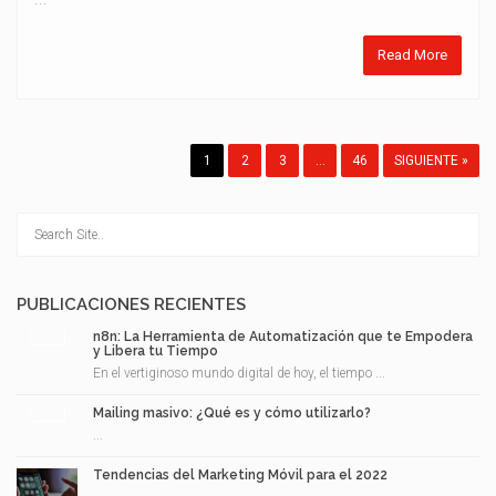
Read More
1
2
3
…
46
SIGUIENTE »
PUBLICACIONES RECIENTES
n8n: La Herramienta de Automatización que te Empodera
y Libera tu Tiempo
En el vertiginoso mundo digital de hoy, el tiempo ...
Mailing masivo: ¿Qué es y cómo utilizarlo?
...
Tendencias del Marketing Móvil para el 2022