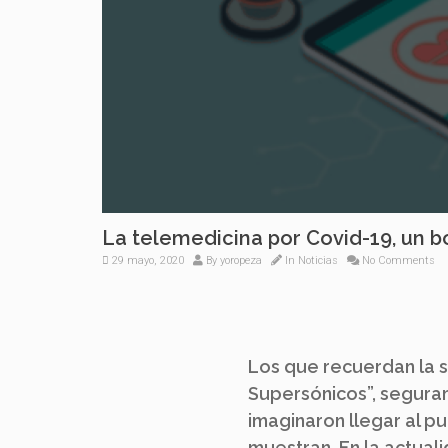
La telemedicina por Covid-19, un
29 mayo, 2020
By
yoropeza
In
Noticias
No Comments
Los que recuerdan la s
Supersónicos”, segur
imaginaron llegar al pu
muestran. En la actuali