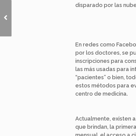
disparado por las nube
El impulso del e-
commerce tras la
pandemia
En redes como Faceboo
por los doctores, se pu
inscripciones para con
las más usadas para in
“pacientes” o bien, tod
estos métodos para evi
centro de medicina.
Actualmente, existen 
que brindan, la primera
mensual, el acceso a c