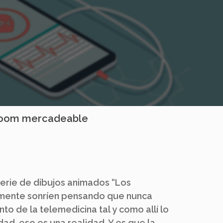
 boom mercadeable
erie de dibujos animados “Los
amente sonríen pensando que nunca
nto de la telemedicina tal y como allí lo
dad, eso es una realidad. Y es que la