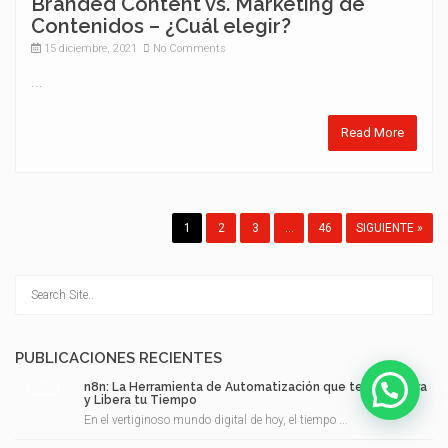
Branded Content vs. Marketing de
Contenidos – ¿Cuál elegir?
15 diciembre, 2021
No Comments
...
Read More
1
2
3
…
46
SIGUIENTE »
PUBLICACIONES RECIENTES
n8n: La Herramienta de Automatización que te Empodera
¿Necesitas ayuda?
y Libera tu Tiempo
En el vertiginoso mundo digital de hoy, el tiempo ...