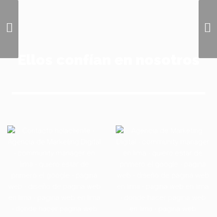
LinkedIn merece
estrategia propia ¡No la
trates como a una más!
Ellos confían en nosotros