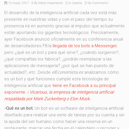
15 mayo, 2017
By
Editor Holacliente
In
Galería
No Comments
El desarrollo de la inteligencia artificial cada vez está más
presente en nuestras vidas y con el paso del tiempo su
presencia irá en aumento gracias al impulso que actualmente
están aportando los gigantes tecnológicos. Precisamente,
ayer Facebook anunció oficialmente en su conferencia anual
de desarrolladores F8 la
llegada de los bots a Messenger
,
pero ¿qué es un bot y para qué sirve?, ¿cuándo surgieron?,
¿qué compañías los fabrica?, ¿podrán reemplazar a las
aplicaciones de mensajería? ¿por qué se han puesto de
actualidad?, etc. Desde
elEconomista.es
analizamos cómo
es un bot y qué funciones cumple esta tecnología de
inteligencia artificial que
tiene en Facebook a su principal
exponente.
|
Vicarious, la empresa de inteligencia artificial
respaldada por Mark Zuckerberg o Elon Musk.
-Qué es un bot.
Un bot es un software de inteligencia artificial
diseñado para realizar una serie de tareas por su cuenta y sin
la ayuda del ser humano como hacer una reserva en un
restaurante, marcar una fecha en el calendario o recoger y